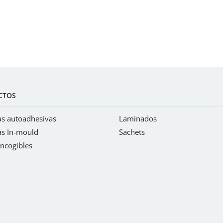
CTOS
as autoadhesivas
Laminados
as In-mould
Sachets
ncogibles