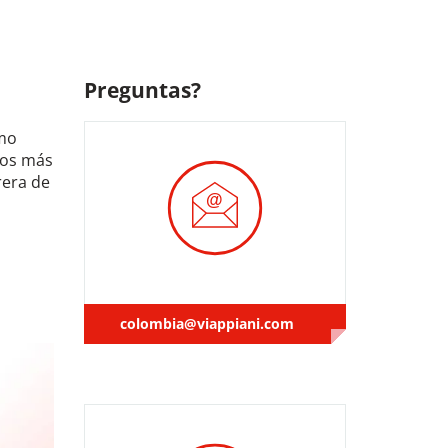
Preguntas?
omo
Los más
rera de
,
colombia@viappiani.com